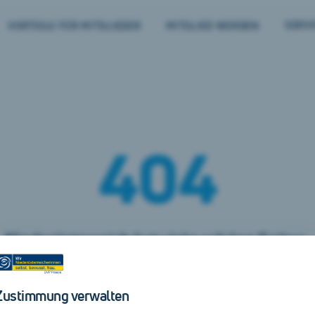
SERVI
VORTEILE FÜR MITGLIEDER
MITGLIED WERDEN
– S
404
Niederösterreich hat viele schöne Seiten.
Hier ist leider keine davon zu finden.
Zustimmung verwalten
Suche doch weiter unter
unserer Startseite
.