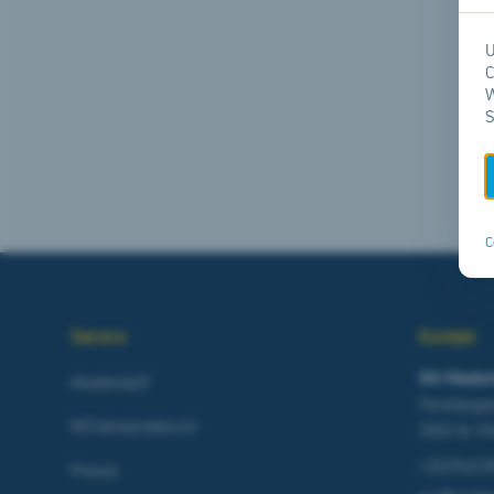
U
C
W
S
C
Service
Kontakt
Wir Nieder
Akademie21
Ferstlerga
NÖ Gemeindebund
3100 St. P
t
(02742) 
Presse