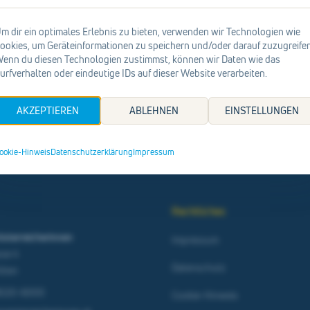
m dir ein optimales Erlebnis zu bieten, verwenden wir Technologien wie
Suchen
ookies, um Geräteinformationen zu speichern und/oder darauf zuzugreifen
enn du diesen Technologien zustimmst, können wir Daten wie das
urfverhalten oder eindeutige IDs auf dieser Website verarbeiten.
Zur Startseite
AKZEPTIEREN
ABLEHNEN
EINSTELLUNGEN
ookie-Hinweis
Datenschutzerklärung
Impressum
Rechtliches
österreicherinnen
Impressum
sse 4
Datenschutz
ölten
9020-6000
Cookie-Hinweis