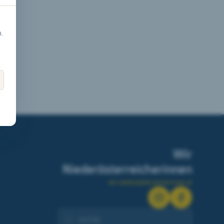
.
Wir
Niederösterreicherinnen
wir.niederoesterreicherinnen.at