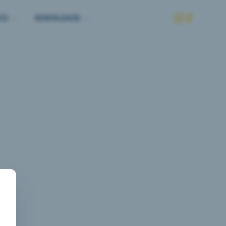
CE
DOWNLOADS
eite nicht 