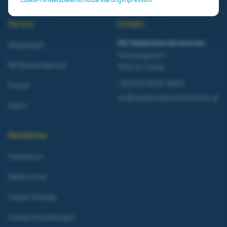
Service
Kontakt
Wir Niederösterreicherinnen
Akademie21
Ferstlergasse 4
NÖ Gemeindebund
3100 St. Pölten
t
(02742) 9020-6000
Presse
wir@niederoesterreicherinnen.at
Intern
Rechtliches
Impressum
Datenschutz
Cookie-Hinweis
Cookie-Einstellungen