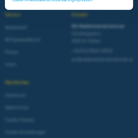
Service
Kontakt
Wir Niederösterreicherinnen
Akademie21
Ferstlergasse 4
NÖ Gemeindebund
3100 St. Pölten
t
(02742) 9020-6000
Presse
wir@niederoesterreicherinnen.at
Intern
Rechtliches
Impressum
Datenschutz
Cookie-Hinweis
Cookie-Einstellungen