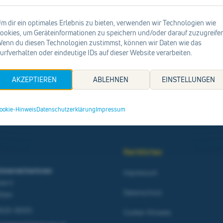
m dir ein optimales Erlebnis zu bieten, verwenden wir Technologien wie
Suchen
ookies, um Geräteinformationen zu speichern und/oder darauf zuzugreifen
enn du diesen Technologien zustimmst, können wir Daten wie das
urfverhalten oder eindeutige IDs auf dieser Website verarbeiten.
Zur Startseite
AKZEPTIEREN
ABLEHNEN
EINSTELLUNGEN
ookie-Hinweis
Datenschutzerklärung
Impressum
Rechtliches
österreicherinnen
Impressum
sse 4
Datenschutz
ölten
9020-6000
Cookie-Hinweis