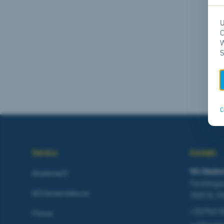
U
C
W
S
C
Service
Kontakt
Wir Nieder
Akademie21
Ferstlerga
NÖ Gemeindebund
3100 St. P
t
(02742) 
Presse