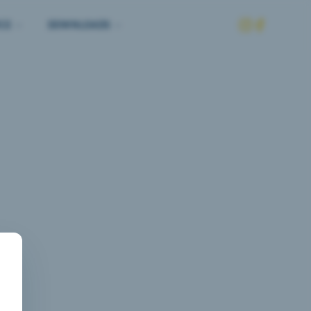
CE
DOWNLOADS
eite nicht 