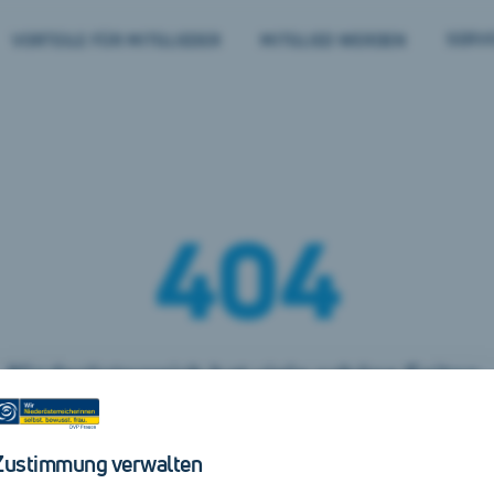
SERVI
VORTEILE FÜR MITGLIEDER
MITGLIED WERDEN
– S
404
Niederösterreich hat viele schöne Seiten.
Hier ist leider keine davon zu finden.
Zustimmung verwalten
Suche doch weiter unter
unserer Startseite
.