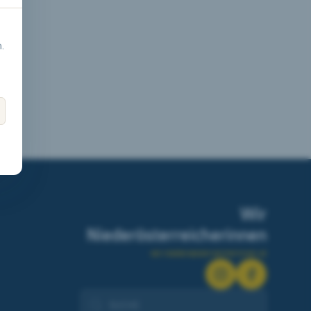
.
Wir
Niederösterreicherinnen
wir.niederoesterreicherinnen.at