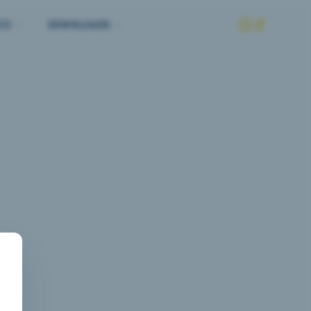
CE
DOWNLOADS
eite nicht 