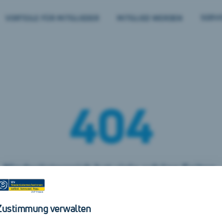
SERVI
VORTEILE FÜR MITGLIEDER
MITGLIED WERDEN
– S
404
Niederösterreich hat viele schöne Seiten.
Hier ist leider keine davon zu finden.
Zustimmung verwalten
Suche doch weiter unter
unserer Startseite
.