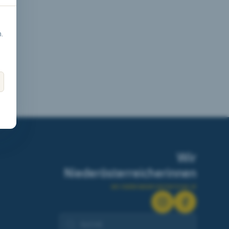
.
Wir
Niederösterreicherinnen
wir.niederoesterreicherinnen.at