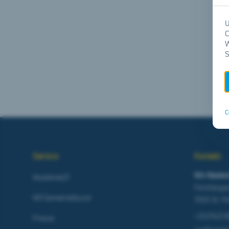
U
C
W
S
C
Service
Kontakt
Wir Nieder
Akademie21
Ferstlerga
NÖ Gemeindebund
3100 St. P
t
(02742) 
Presse