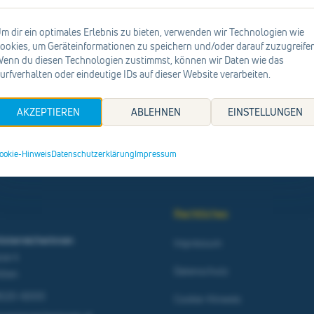
m dir ein optimales Erlebnis zu bieten, verwenden wir Technologien wie
Suchen
ookies, um Geräteinformationen zu speichern und/oder darauf zuzugreifen
enn du diesen Technologien zustimmst, können wir Daten wie das
urfverhalten oder eindeutige IDs auf dieser Website verarbeiten.
Zur Startseite
AKZEPTIEREN
ABLEHNEN
EINSTELLUNGEN
ookie-Hinweis
Datenschutzerklärung
Impressum
Rechtliches
österreicherinnen
Impressum
sse 4
Datenschutz
ölten
9020-6000
Cookie-Hinweis