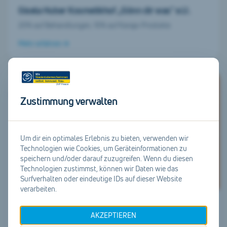
Gisela Huber Kosmetikhof „Gönn dir was" e.U.
20% auf Behandlungen, 10% auf Karaja-Produkte.
Mehr erfahren
Zustimmung verwalten
Um dir ein optimales Erlebnis zu bieten, verwenden wir
Technologien wie Cookies, um Geräteinformationen zu
speichern und/oder darauf zuzugreifen. Wenn du diesen
Technologien zustimmst, können wir Daten wie das
Surfverhalten oder eindeutige IDs auf dieser Website
verarbeiten.
Landgarten
AKZEPTIEREN
-5% im Hofladen. Alte Wiener Straße 25, 2460 Bruck/Leitha.