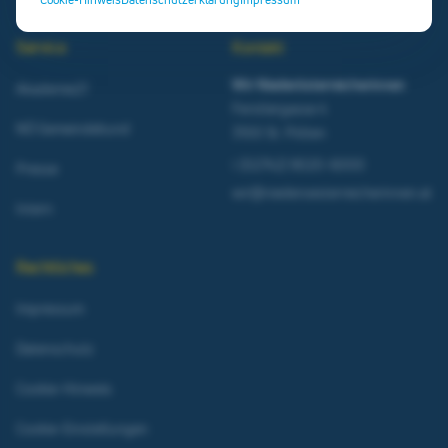
Service
Kontakt
Wir Niederösterreicherinnen
Akademie21
Ferstlergasse 4
NÖ Gemeindebund
3100 St. Pölten
t
(02742) 9020-6000
Presse
wir@niederoesterreicherinnen.at
Intern
Rechtliches
Impressum
Datenschutz
Cookie-Hinweis
Cookie-Einstellungen