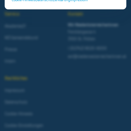
Service
Kontakt
Wir Niederösterreicherinnen
Akademie21
Ferstlergasse 4
NÖ Gemeindebund
3100 St. Pölten
t
(02742) 9020-6000
Presse
wir@niederoesterreicherinnen.at
Intern
Rechtliches
Impressum
Datenschutz
Cookie-Hinweis
Cookie-Einstellungen